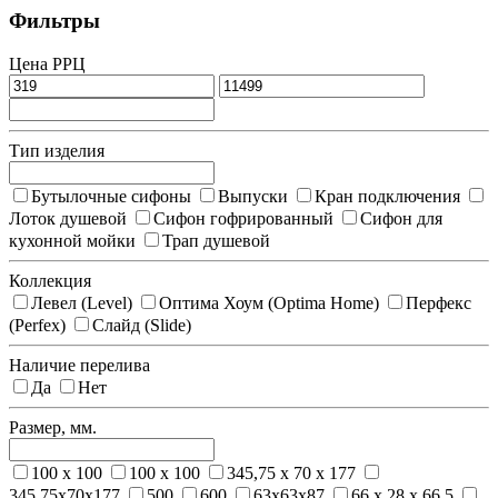
Фильтры
Цена РРЦ
Тип изделия
Бутылочные сифоны
Выпуски
Кран подключения
Лоток душевой
Сифон гофрированный
Сифон для
кухонной мойки
Трап душевой
Коллекция
Левел (Level)
Оптима Хоум (Optima Home)
Перфекс
(Perfex)
Слайд (Slide)
Наличие перелива
Да
Нет
Размер, мм.
100 x 100
100 х 100
345,75 x 70 x 177
345,75x70x177
500
600
63x63x87
66 x 28 x 66,5