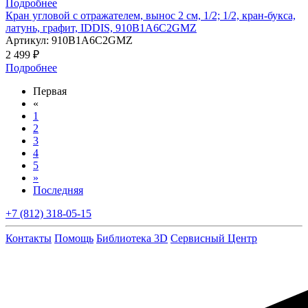
Подробнее
Кран угловой с отражателем, вынос 2 см, 1/2; 1/2, кран-букса,
латунь, графит, IDDIS, 910B1A6C2GMZ
Артикул:
910B1A6C2GMZ
2 499 ₽
Подробнее
Первая
«
1
2
3
4
5
»
Последняя
+7 (812) 318-05-15
Контакты
Помощь
Библиотека 3D
Сервисный Центр