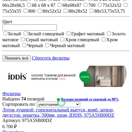
66x28x66,5
68 x 68 x 87
68x68x87
700
75x52x52
75x55x55
800
80x52x52
88x28x52
88x53,75x53,75
Цвет
Белый
Белый глянцевый
Графит матовый
Золото
матовое
Серый матовый
Хром глянцевый
Хром
матовый
Черный
Черный матовый
Сбросить фильтры
Показать всё
Фильтры
Найдено
74
позиций
Больше позиций со скидкой до 90%
Сортировать по:
Лоток душевой, горизонтальный выпуск, комб. затвор,
двухстор. решетка, 500мм, хром, IDDIS, 975A5SB00DZ
Артикул:
975A5SB00DZ
6 700 ₽