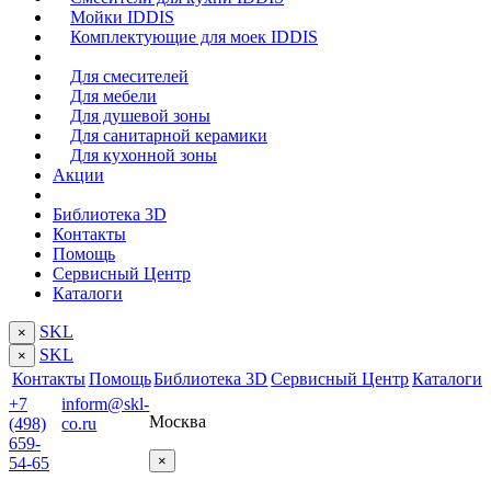
Мойки IDDIS
Комплектующие для моек IDDIS
Для смесителей
Для мебели
Для душевой зоны
Для санитарной керамики
Для кухонной зоны
Акции
Библиотека 3D
Контакты
Помощь
Сервисный Центр
Каталоги
SKL
×
SKL
×
Контакты
Помощь
Библиотека 3D
Сервисный Центр
Каталоги
+7
inform@skl-
Москва
(498)
co.ru
659-
×
54-65