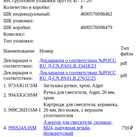
Вес групповой упаковки брутто, кг:
17.20
Количество в коробке:
8
ШК индивидуальный:
4690576098462
ШК упаковки:
ШК коробки:
4690576098479
Комплект:
Тип упаковки:
Тип
Наименование
Номер
файла
Декларация о
Декларация о соответствии №РОСС
pdf
соответствии:
RU Д-CN.PA01.B.33418/23
Декларация о
Декларация о соответствии №РОСС
pdf
соответствии:
RU Д-CN.РА01.B.27632/25
1. 973AIG1CSM
Заглушка ручки, хром, Aiger
Ручка для смесителя, Aiger, 26 мм,
2. 994AIGC0SM
хром
Картридж для смесителя, керамика,
3. 999C26D1SM-1
26 мм, без ножек, с верхним
уплотнителем
Аэратор для смесителя, силикон,
4.
996S24A3SM
M24, наружная резьба,
759 ₽
бескорпусный