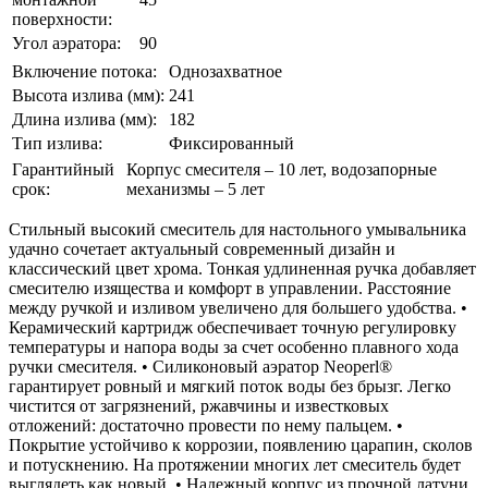
поверхности:
Угол аэратора:
90
Включение потока:
Однозахватное
Высота излива (мм):
241
Длина излива (мм):
182
Тип излива:
Фиксированный
Гарантийный
Корпус смесителя – 10 лет, водозапорные
срок:
механизмы – 5 лет
Стильный высокий смеситель для настольного умывальника
удачно сочетает актуальный современный дизайн и
классический цвет хрома. Тонкая удлиненная ручка добавляет
смесителю изящества и комфорт в управлении. Расстояние
между ручкой и изливом увеличено для большего удобства. •
Керамический картридж обеспечивает точную регулировку
температуры и напора воды за счет особенно плавного хода
ручки смесителя. • Cиликоновый аэратор Neoperl®
гарантирует ровный и мягкий поток воды без брызг. Легко
чистится от загрязнений, ржавчины и известковых
отложений: достаточно провести по нему пальцем. •
Покрытие устойчиво к коррозии, появлению царапин, сколов
и потускнению. На протяжении многих лет смеситель будет
выглядеть как новый. • Надежный корпус из прочной латуни