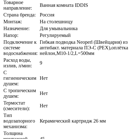
Товарное
Ванная комната IDDIS
направление:
Страна бренда:
Россия
Монтаж:
На столешницу
Назначение:
Для умывальника
Напор:
Регулируемый
Подключение к
Гибкая подводка Neoperl (Швейцария) из
системе
антибакт. материала ПЭ-С (PEX),оплётка
водоснабжения:
нейлон,M10-1/2,L=500мм
Расход воды,
9
излив, л/мин:
С
гигиеническим
Нет
душем:
С тропическим
Нет
душем:
Термостат
Нет
(смесители):
Тип
водозапорного
Керамический картридж 26 мм
механизма:
Толщина
монтажной
45