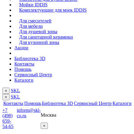
Мойки IDDIS
Комплектующие для моек IDDIS
Для смесителей
Для мебели
Для душевой зоны
Для санитарной керамики
Для кухонной зоны
Акции
Библиотека 3D
Контакты
Помощь
Сервисный Центр
Каталоги
SKL
×
SKL
×
Контакты
Помощь
Библиотека 3D
Сервисный Центр
Каталоги
+7
inform@skl-
Москва
(498)
co.ru
659-
×
54-65