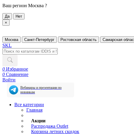
Ваш регион
Москва ?
Да
Нет
×
Москва
Санкт-Петербург
Ростовская область
Самарская облас
SKL
0
Избранное
0
Сравнение
Войти
Вебинары и презентации по
новинкам
Все категории
Главная
Акции
Распродажа Outlet
Корзина летних скидок