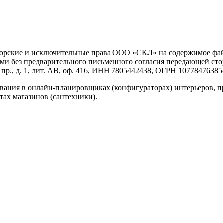
вторские и исключительные права ООО «СКЛ» на содержимое файл
и без предварительного письменного согласия передающей сто
р., д. 1, лит. АВ, оф. 416, ИНН 7805442438, ОГРН 10778476385
вания в онлайн-планировщиках (конфигураторах) интерьеров, п
тах магазинов (сантехники).