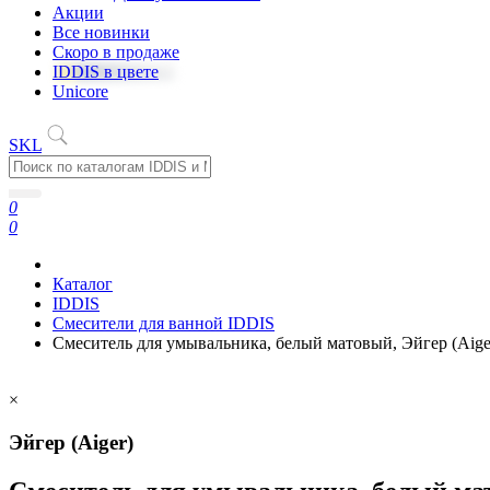
Акции
Все новинки
Скоро в продаже
IDDIS в цвете
Unicore
SKL
0
0
Каталог
IDDIS
Смесители для ванной IDDIS
Cмеситель для умывальника, белый матовый, Эйгер (Aig
×
Эйгер (Aiger)