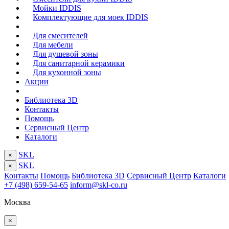
Мойки IDDIS
Комплектующие для моек IDDIS
Для смесителей
Для мебели
Для душевой зоны
Для санитарной керамики
Для кухонной зоны
Акции
Библиотека 3D
Контакты
Помощь
Сервисный Центр
Каталоги
SKL
×
SKL
×
Контакты
Помощь
Библиотека 3D
Сервисный Центр
Каталоги
+7 (498) 659-54-65
inform@skl-co.ru
Москва
×