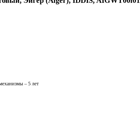
овый, Эйгер (Aiger), IDDIS, AIGWT00i01
механизмы – 5 лет