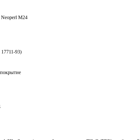
 Neoperl M24
17711-93)
 покрытие
S