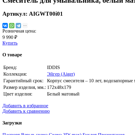
Cмеситель для умывальника, белый мат
Артикул:
AIGWT00i01
Розничная цена:
9 990 ₽
Купить
О товаре
Бренд:
IDDIS
Коллекция:
Эйгер (Aiger)
Гарантийный срок:
Корпус смесителя – 10 лет, водозапорные 
Размер изделия, мм.:
172x48x179
Цвет изделия:
Белый матовый
Добавить в избранное
Добавить к сравнению
Загрузки
Паспорт
Взрыв-схема
Схема
3D(.max)
Буклет
Презентация