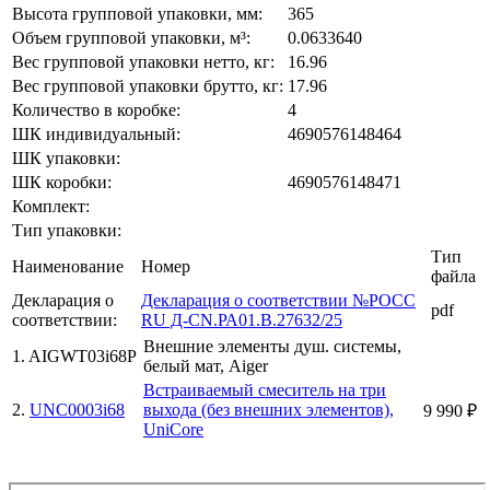
Высота групповой упаковки, мм:
365
Объем групповой упаковки, м³:
0.0633640
Вес групповой упаковки нетто, кг:
16.96
Вес групповой упаковки брутто, кг:
17.96
Количество в коробке:
4
ШК индивидуальный:
4690576148464
ШК упаковки:
ШК коробки:
4690576148471
Комплект:
Тип упаковки:
Тип
Наименование
Номер
файла
Декларация о
Декларация о соответствии №РОСС
pdf
соответствии:
RU Д-CN.РА01.В.27632/25
Внешние элементы душ. системы,
1. AIGWT03i68P
белый мат, Aiger
Встраиваемый смеситель на три
2.
UNC0003i68
выхода (без внешних элементов),
9 990 ₽
UniCore