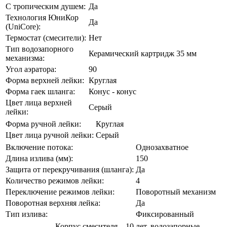
С тропическим душем:
Да
Технология ЮниКор
Да
(UniCore):
Термостат (смесители):
Нет
Тип водозапорного
Керамический картридж 35 мм
механизма:
Угол аэратора:
90
Форма верхней лейки:
Круглая
Форма гаек шланга:
Конус - конус
Цвет лица верхней
Серый
лейки:
Форма ручной лейки:
Круглая
Цвет лица ручной лейки:
Серый
Включение потока:
Однозахватное
Длина излива (мм):
150
Защита от перекручивания (шланга):
Да
Количество режимов лейки:
4
Переключение режимов лейки:
Поворотный механизм
Поворотная верхняя лейка:
Да
Тип излива:
Фиксированный
Корпус смесителя – 10 лет, водозапорные