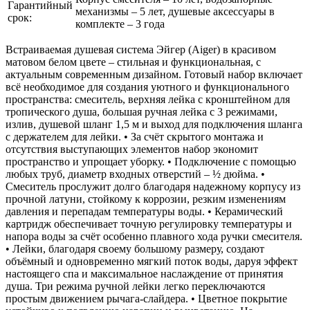
Гарантийный
механизмы – 5 лет, душевые аксессуары в
срок:
комплекте – 3 года
Встраиваемая душевая система Эйгер (Aiger) в красивом
матовом белом цвете – стильная и функциональная, с
актуальным современным дизайном. Готовый набор включает
всё необходимое для создания уютного и функционального
пространства: смеситель, верхняя лейка с кронштейном для
тропического душа, большая ручная лейка с 3 режимами,
излив, душевой шланг 1,5 м и выход для подключения шланга
с держателем для лейки. • За счёт скрытого монтажа и
отсутствия выступающих элементов набор экономит
пространство и упрощает уборку. • Подключение с помощью
любых труб, диаметр входных отверстий – ½ дюйма. •
Смеситель прослужит долго благодаря надежному корпусу из
прочной латуни, стойкому к коррозии, резким изменениям
давления и перепадам температуры воды. • Керамический
картридж обеспечивает точную регулировку температуры и
напора воды за счёт особенно плавного хода ручки смесителя.
• Лейки, благодаря своему большому размеру, создают
объёмный и одновременно мягкий поток воды, даруя эффект
настоящего спа и максимальное наслаждение от принятия
душа. Три режима ручной лейки легко переключаются
простым движением рычага-слайдера. • Цветное покрытие