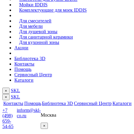
Мойки IDDIS
Комплектующие для моек IDDIS
Для смесителей
Для мебели
Для душевой зоны
Для санитарной керамики
Для кухонной зоны
Акции
Библиотека 3D
Контакты
Помощь
Сервисный Центр
Каталоги
SKL
×
SKL
×
Контакты
Помощь
Библиотека 3D
Сервисный Центр
Каталоги
+7
inform@skl-
Москва
(498)
co.ru
659-
×
54-65