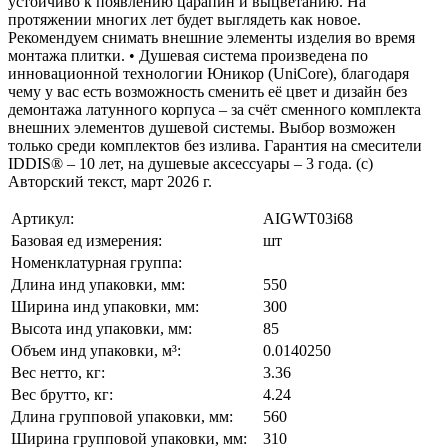
устойчиво к появлению царапин и выцветанию. На
протяжении многих лет будет выглядеть как новое.
Рекомендуем снимать внешние элементы изделия во время
монтажа плитки. • Душевая система произведена по
инновационной технологии Юникор (UniCore), благодаря
чему у вас есть возможность сменить её цвет и дизайн без
демонтажа латунного корпуса – за счёт сменного комплекта
внешних элементов душевой системы. Выбор возможен
только среди комплектов без излива. Гарантия на смесители
IDDIS® – 10 лет, на душевые аксессуары – 3 года. (с)
Авторский текст, март 2026 г.
Артикул:
AIGWT03i68
Базовая ед измерения:
шт
Номенклатурная группа:
Длина инд упаковки, мм:
550
Ширина инд упаковки, мм:
300
Высота инд упаковки, мм:
85
Объем инд упаковки, м³:
0.0140250
Вес нетто, кг:
3.36
Вес брутто, кг:
4.24
Длина групповой упаковки, мм:
560
Ширина групповой упаковки, мм:
310