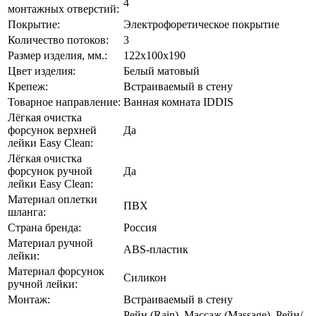
4
монтажных отверстий:
Покрытие:
Электрофоретическое покрытие
Количество потоков:
3
Размер изделия, мм.:
122х100х190
Цвет изделия:
Белый матовый
Крепеж:
Встраиваемый в стену
Товарное направление:
Ванная комната IDDIS
Лёгкая очистка
форсунок верхней
Да
лейки Easy Clean:
Лёгкая очистка
форсунок ручной
Да
лейки Easy Clean:
Материал оплетки
ПВХ
шланга:
Страна бренда:
Россия
Материал ручной
ABS-пластик
лейки:
Материал форсунок
Силикон
ручной лейки:
Монтаж:
Встраиваемый в стену
Рейн (Rain), Массаж (Massage), Рейн/