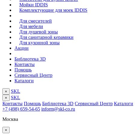
Мойки IDDIS
Комплектующие для моек IDDIS
Для смесителей
Для мебели
Для душевой зоны
Для санитарной керамики
Для кухонной зоны
Акции
Библиотека 3D
Контакты
Помощь
Сервисный Центр
Каталоги
SKL
×
SKL
×
Контакты
Помощь
Библиотека 3D
Сервисный Центр
Каталоги
+7 (498) 659-54-65
inform@skl-co.ru
Москва
×