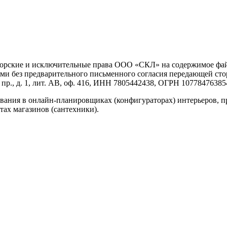
вторские и исключительные права ООО «СКЛ» на содержимое файл
и без предварительного письменного согласия передающей сто
р., д. 1, лит. АВ, оф. 416, ИНН 7805442438, ОГРН 10778476385
вания в онлайн-планировщиках (конфигураторах) интерьеров, п
тах магазинов (сантехники).