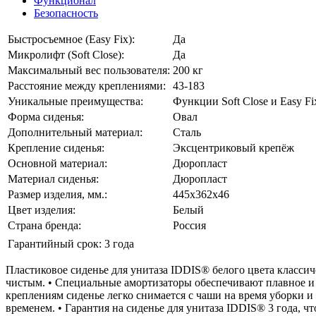
Функционал
Безопасность
Быстросъемное (Easy Fix):
Да
Микролифт (Soft Close):
Да
Максимальный вес пользователя:
200 кг
Расстояние между креплениями:
43-183
Уникальные преимущества:
Функции Soft Close и Easy Fi
Форма сиденья:
Овал
Дополнительный материал:
Сталь
Крепление сиденья:
Эксцентриковый крепёж
Основной материал:
Дюропласт
Материал сиденья:
Дюропласт
Размер изделия, мм.:
445х362х46
Цвет изделия:
Белый
Страна бренда:
Россия
Гарантийный срок:
3 года
Пластиковое сиденье для унитаза IDDIS® белого цвета классич
чистым. • Специальные амортизаторы обеспечивают плавное и 
креплениям сиденье легко снимается с чаши на время уборки и
временем. • Гарантия на сиденье для унитаза IDDIS® 3 года, чт