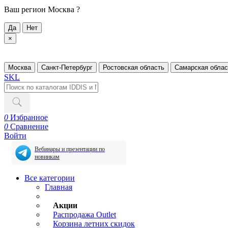
Ваш регион
Москва ?
Да
Нет
×
Москва
Санкт-Петербург
Ростовская область
Самарская облас
SKL
0
Избранное
0
Сравнение
Войти
Вебинары и презентации по
новинкам
Все категории
Главная
Акции
Распродажа Outlet
Корзина летних скидок