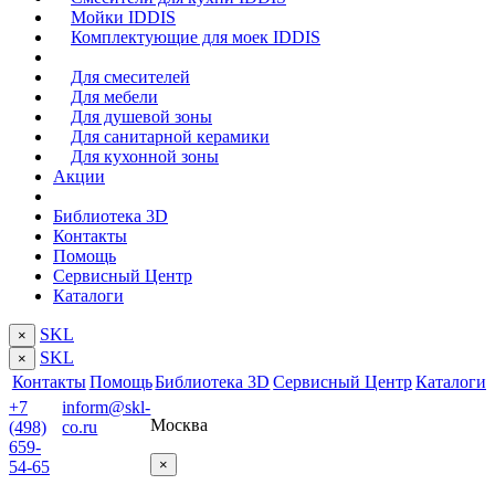
Мойки IDDIS
Комплектующие для моек IDDIS
Для смесителей
Для мебели
Для душевой зоны
Для санитарной керамики
Для кухонной зоны
Акции
Библиотека 3D
Контакты
Помощь
Сервисный Центр
Каталоги
SKL
×
SKL
×
Контакты
Помощь
Библиотека 3D
Сервисный Центр
Каталоги
+7
inform@skl-
Москва
(498)
co.ru
659-
×
54-65