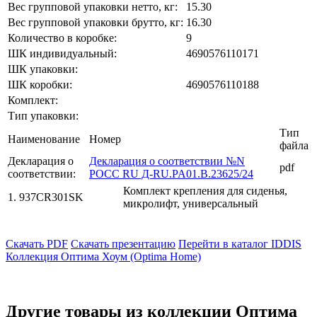
Вес групповой упаковки нетто, кг:
15.30
Вес групповой упаковки брутто, кг:
16.30
Количество в коробке:
9
ШК индивидуальный:
4690576110171
ШК упаковки:
ШК коробки:
4690576110188
Комплект:
Тип упаковки:
Тип
Наименование
Номер
файла
Декларация о
Декларация о соответствии №N
pdf
соответствии:
POCC RU Д-RU.PA01.B.23625/24
Комплект крепления для сиденья,
1. 937CR301SK
микролифт, универсальный
Скачать PDF
Скачать презентацию
Перейти в каталог IDDIS
Коллекция Оптима Хоум (Optima Home)
Другие товары из коллекции Оптима