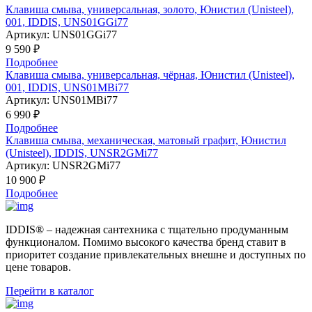
Клавиша смыва, универсальная, золото, Юнистил (Unisteel),
001, IDDIS, UNS01GGi77
Артикул:
UNS01GGi77
9 590 ₽
Подробнее
Клавиша смыва, универсальная, чёрная, Юнистил (Unisteel),
001, IDDIS, UNS01MBi77
Артикул:
UNS01MBi77
6 990 ₽
Подробнее
Клавиша смыва, механическая, матовый графит, Юнистил
(Unisteel), IDDIS, UNSR2GMi77
Артикул:
UNSR2GMi77
10 900 ₽
Подробнее
IDDIS® – надежная сантехника с тщательно продуманным
функционалом. Помимо высокого качества бренд ставит в
приоритет создание привлекательных внешне и доступных по
цене товаров.
Перейти в каталог