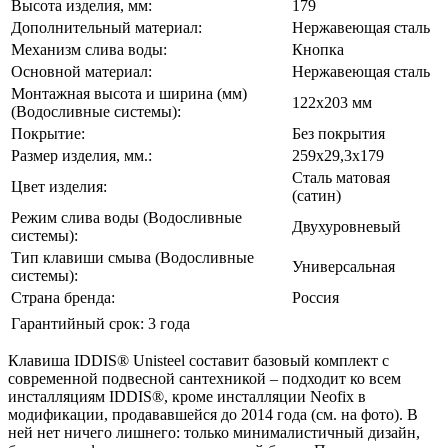
Высота изделия, мм:
179
Дополнительный материал:
Нержавеющая сталь
Механизм слива воды:
Кнопка
Основной материал:
Нержавеющая сталь
Монтажная высота и ширина (мм)
122х203 мм
(Водосливные системы):
Покрытие:
Без покрытия
Размер изделия, мм.:
259х29,3х179
Сталь матовая
Цвет изделия:
(сатин)
Режим слива воды (Водосливные
Двухуровневый
системы):
Тип клавиши смыва (Водосливные
Универсальная
системы):
Страна бренда:
Россия
Гарантийный срок:
3 года
Клавиша IDDIS® Unisteel составит базовый комплект с
современной подвесной сантехникой – подходит ко всем
инсталляциям IDDIS®, кроме инсталляции Neofix в
модификации, продававшейся до 2014 года (см. на фото). В
ней нет ничего лишнего: только минималистичный дизайн,