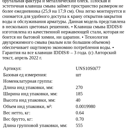
брутальная фактура и металлический блеск. Плоская и
эстетичная клавиша смыва займет пространство размером не
более ежедневника (25,9 на 17,9 см). Она легко монтируется и
снимается для удобного доступа к крану открытия-закрытия
воды и обслуживания арматуры. Данная модель представлена
в нескольких цветовых решениях. • Клавиша смыва IDDIS®
изготовлена из качественной нержавеющей стали, которая не
боится ни бытовой химии, ни царапин. • Технология
двухрежимного смыва (малым или большим объемом)
обеспечивает ощутимую экономию потребления воды. •
Гарантия на все клавиши IDDIS® – 3 года. (с) Авторский
текст, апрель 2022 г.
Артикул:
UNS10S0i77
Базовая ед измерения:
шт
Номенклатурная группа:
Длина инд упаковки, мм:
270
Ширина инд упаковки, мм:
185
Высота инд упаковки, мм:
40
Объем инд упаковки, м³:
0.0019980
Вес нетто, кг:
0.64
Вес брутто, кг:
0.70
Длина групповой упаковки, мм:
555