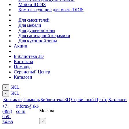
Мойки IDDIS
Комплектующие для моек IDDIS
Для смесителей
Для мебели
Для душевой зоны
Для санитарной керамики
Для кухонной зоны
Акции
Библиотека 3D
Контакты
Помощь
Сервисный Центр
Каталоги
SKL
×
SKL
×
Контакты
Помощь
Библиотека 3D
Сервисный Центр
Каталоги
+7
inform@skl-
Москва
(498)
co.ru
659-
×
54-65