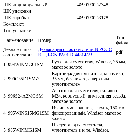
ШК индивидуальный:
4690576152348
ШК упаковки:
ШК коробки:
4690576153178
Комплект:
Тип упаковки:
Тип
Наименование
Номер
файла
Декларация о
Декларация о соответствии №РОСС
pdf
соответствии:
RU Д-CN.РА01.В.44814/23
Ручка для смесителя, Windsor, 35 мм,
1. 994WINMG01SM
матовое золото
Картридж для смесителя, керамика,
2. 999C35D1SM-3
35 мм, без ножек, с верхним
уплотнителем
Аэратор для смесителя, силикон,
3. 996S24A2MGSM
M24, корпусный, внутренняя резьба,
матовое золото
Излив, умывальник, латунь, 150 мм,
4. 995WINS15MG1SM
фиксированный, Windsor, матовое
золото
Пьедестал для смесителя,
5. 985WINMG1SM
уплотнитель в к-те, Windsor,