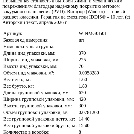
Повышенная стойкость к бытовой химии и механическим
повреждениям благодаря надёжному покрытию методом
вакуумного напыления (PVD). Виндзор (Windsor) –– новый
расцвет классики. Гарантия на смесители IDDIS® – 10 лет. (с)
Авторский текст, апрель 2026 г.
Артикул:
WINMG01i01
Базовая ед измерения:
шт
Номенклатурная группа:
Длина инд упаковки, мм:
370
Ширина инд упаковки, мм:
225
Высота инд упаковки, мм:
70
Объем инд упаковки, м³:
0.0058280
Вес нетто, кг:
1.60
Вес брутто, кг:
1.80
Длина групповой упаковки, мм:
620
Ширина групповой упаковки, мм:
420
Высота групповой упаковки, мм:
300
Объем групповой упаковки, м³:
0.0781200
Вес групповой упаковки нетто, кг:
14.40
Вес групповой упаковки брутто, кг:
15.40
Количество в коробке:
8