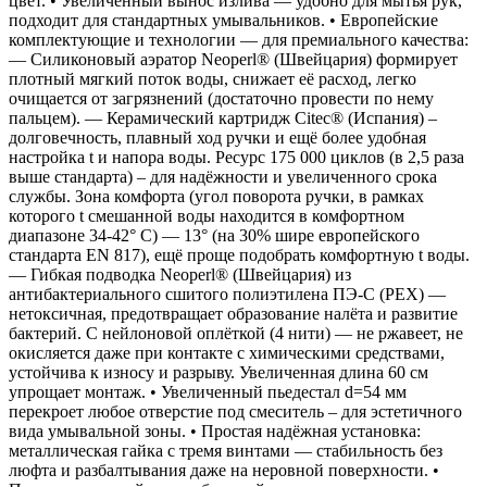
цвет. • Увеличенный вынос излива –– удобно для мытья рук,
подходит для стандартных умывальников. • Европейские
комплектующие и технологии –– для премиального качества:
–– Силиконовый аэратор Neoperl® (Швейцария) формирует
плотный мягкий поток воды, снижает её расход, легко
очищается от загрязнений (достаточно провести по нему
пальцем). –– Керамический картридж Сitec® (Испания) –
долговечность, плавный ход ручки и ещё более удобная
настройка t и напора воды. Ресурс 175 000 циклов (в 2,5 раза
выше стандарта) – для надёжности и увеличенного срока
службы. Зона комфорта (угол поворота ручки, в рамках
которого t смешанной воды находится в комфортном
диапазоне 34-42° С) — 13° (на 30% шире европейского
стандарта EN 817), ещё проще подобрать комфортную t воды.
–– Гибкая подводка Neoperl® (Швейцария) из
антибактериального сшитого полиэтилена ПЭ-С (PEX) —
нетоксичная, предотвращает образование налёта и развитие
бактерий. С нейлоновой оплёткой (4 нити) — не ржавеет, не
окисляется даже при контакте с химическими средствами,
устойчива к износу и разрыву. Увеличенная длина 60 см
упрощает монтаж. • Увеличенный пьедестал d=54 мм
перекроет любое отверстие под смеситель – для эстетичного
вида умывальной зоны. • Простая надёжная установка:
металлическая гайка с тремя винтами –– стабильность без
люфта и разбалтывания даже на неровной поверхности. •