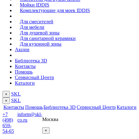
Мойки IDDIS
Комплектующие для моек IDDIS
Для смесителей
Для мебели
Для душевой зоны
Для санитарной керамики
Для кухонной зоны
Акции
Библиотека 3D
Контакты
Помощь
Сервисный Центр
Каталоги
SKL
×
SKL
×
Контакты
Помощь
Библиотека 3D
Сервисный Центр
Каталоги
+7
inform@skl-
Москва
(498)
co.ru
659-
×
54-65