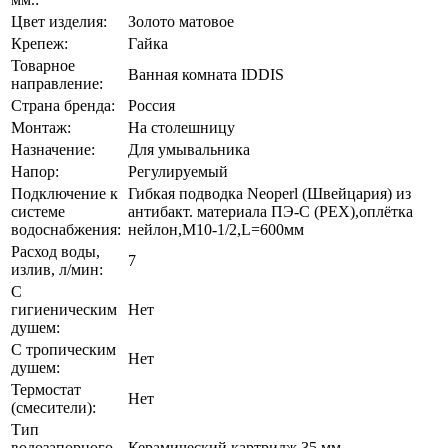
Цвет изделия:
Золото матовое
Крепеж:
Гайка
Товарное
Ванная комната IDDIS
направление:
Страна бренда:
Россия
Монтаж:
На столешницу
Назначение:
Для умывальника
Напор:
Регулируемый
Подключение к
Гибкая подводка Neoperl (Швейцария) из
системе
антибакт. материала ПЭ-С (PEX),оплётка
водоснабжения:
нейлон,M10-1/2,L=600мм
Расход воды,
7
излив, л/мин:
С
гигиеническим
Нет
душем:
С тропическим
Нет
душем:
Термостат
Нет
(смесители):
Тип
водозапорного
Керамический картридж 35 мм