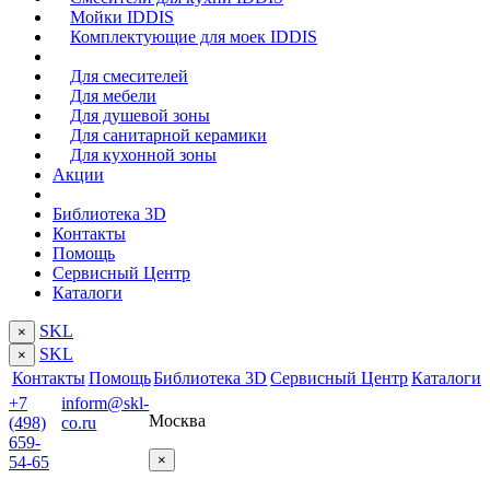
Мойки IDDIS
Комплектующие для моек IDDIS
Для смесителей
Для мебели
Для душевой зоны
Для санитарной керамики
Для кухонной зоны
Акции
Библиотека 3D
Контакты
Помощь
Сервисный Центр
Каталоги
SKL
×
SKL
×
Контакты
Помощь
Библиотека 3D
Сервисный Центр
Каталоги
+7
inform@skl-
Москва
(498)
co.ru
659-
×
54-65