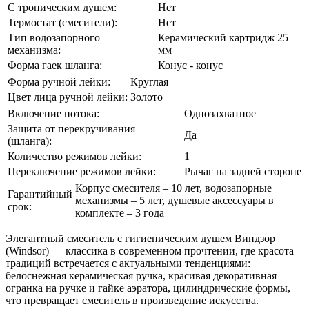
С тропическим душем:
Нет
Термостат (смесители):
Нет
Тип водозапорного
Керамический картридж 25
механизма:
мм
Форма гаек шланга:
Конус - конус
Форма ручной лейки:
Круглая
Цвет лица ручной лейки:
Золото
Включение потока:
Однозахватное
Защита от перекручивания
Да
(шланга):
Количество режимов лейки:
1
Переключение режимов лейки:
Рычаг на задней стороне
Корпус смесителя – 10 лет, водозапорные
Гарантийный
механизмы – 5 лет, душевые аксессуары в
срок:
комплекте – 3 года
Элегантный смеситель с гигиеническим душем Виндзор
(Windsor) –– классика в современном прочтении, где красота
традиций встречается с актуальными тенденциями:
белоснежная керамическая ручка, красивая декоративная
огранка на ручке и гайке аэратора, цилиндрические формы,
что превращает смеситель в произведение искусства.