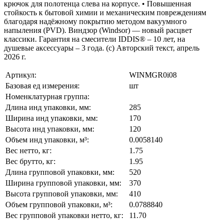
крючок для полотенца слева на корпусе. • Повышенная
стойкость к бытовой химии и механическим повреждениям
благодаря надёжному покрытию методом вакуумного
напыления (PVD). Виндзор (Windsor) –– новый расцвет
классики. Гарантия на смесители IDDIS® – 10 лет, на
душевые аксессуары – 3 года. (с) Авторский текст, апрель
2026 г.
Артикул:
WINMGR0i08
Базовая ед измерения:
шт
Номенклатурная группа:
Длина инд упаковки, мм:
285
Ширина инд упаковки, мм:
170
Высота инд упаковки, мм:
120
Объем инд упаковки, м³:
0.0058140
Вес нетто, кг:
1.75
Вес брутто, кг:
1.95
Длина групповой упаковки, мм:
520
Ширина групповой упаковки, мм:
370
Высота групповой упаковки, мм:
410
Объем групповой упаковки, м³:
0.0788840
Вес групповой упаковки нетто, кг:
11.70