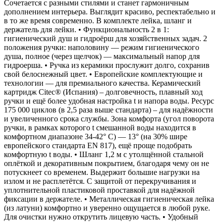
Сочетается с разными стилями и станет гармоничным
дополнением интерьера. Выглядит красиво, респектабельно и
в то же время современно. В комплекте лейка, шланг и
держатель для лейки. • Функциональность 2 в 1:
гигиенический душ и гидроёрш для хозяйственных задач. 2
положения ручки: наполовину –– режим гигиенического
душа, полное (через щелчок) –– максимальный напор для
гидроерша. • Ручка из керамики прослужит долго, сохранив
свой белоснежный цвет. • Европейские комплектующие и
технологии –– для премиального качества. Керамический
картридж Сitec® (Испания) – долговечность, плавный ход
ручки и ещё более удобная настройка t и напора воды. Ресурс
175 000 циклов (в 2,5 раза выше стандарта) – для надёжности
и увеличенного срока службы. Зона комфорта (угол поворота
ручки, в рамках которого t смешанной воды находится в
комфортном диапазоне 34-42° С) — 13° (на 30% шире
европейского стандарта EN 817), ещё проще подобрать
комфортную t воды. • Шланг 1,2 м с утолщённой стальной
оплёткой и декоративным покрытием, благодаря чему он не
потускнеет со временем. Выдержит большие нагрузки на
излом и не расплетётся. С защитой от перекручивания и
уплотнительной пластиковой проставкой для надёжной
фиксации в держателе. • Металлическая гигиеническая лейка
(из латуни) комфортно и уверенно ощущается в любой руке.
Для очистки нужно открутить лицевую часть. • Удобный