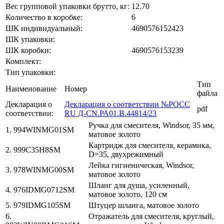
Вес групповой упаковки брутто, кг:
12.70
Количество в коробке:
6
ШК индивидуальный:
4690576152423
ШК упаковки:
ШК коробки:
4690576153239
Комплект:
Тип упаковки:
Тип
Наименование
Номер
файла
Декларация о
Декларация о соответствии №РОСС
pdf
соответствии:
RU Д-CN.РА01.В.44814/23
Ручка для смесителя, Windsor, 35 мм,
1. 994WINMG01SM
матовое золото
Картридж для смесителя, керамика,
2. 999C35H8SM
D=35, двухрежимный
Лейка гигиеническая, Windsor,
3. 978WINMG00SM
матовое золото
Шланг для душа, усиленный,
4. 976IDMG0712SM
матовое золото, 120 см
5. 979IDMG105SM
Штуцер шланга, матовое золото
6.
Отражатель для смесителя, круглый,