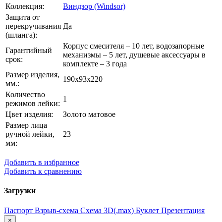
Коллекция:
Виндзор (Windsor)
Защита от
перекручивания
Да
(шланга):
Корпус смесителя – 10 лет, водозапорные
Гарантийный
механизмы – 5 лет, душевые аксессуары в
срок:
комплекте – 3 года
Размер изделия,
190х93х220
мм.:
Количество
1
режимов лейки:
Цвет изделия:
Золото матовое
Размер лица
ручной лейки,
23
мм:
Добавить в избранное
Добавить к сравнению
Загрузки
Паспорт
Взрыв-схема
Схема
3D(.max)
Буклет
Презентация
×